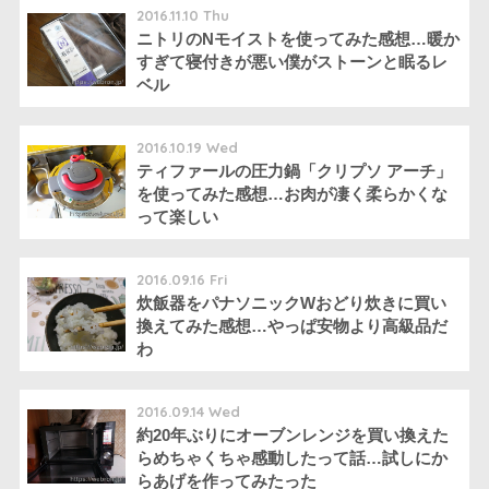
2016.11.10 Thu
ニトリのNモイストを使ってみた感想…暖か
すぎて寝付きが悪い僕がストーンと眠るレ
ベル
2016.10.19 Wed
ティファールの圧力鍋「クリプソ アーチ」
を使ってみた感想…お肉が凄く柔らかくな
って楽しい
2016.09.16 Fri
炊飯器をパナソニックWおどり炊きに買い
換えてみた感想…やっぱ安物より高級品だ
わ
2016.09.14 Wed
約20年ぶりにオーブンレンジを買い換えた
らめちゃくちゃ感動したって話…試しにか
らあげを作ってみたった