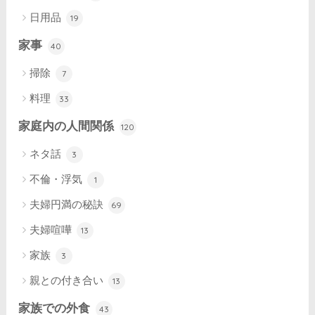
日用品
19
家事
40
掃除
7
料理
33
家庭内の人間関係
120
ネタ話
3
不倫・浮気
1
夫婦円満の秘訣
69
夫婦喧嘩
13
家族
3
親との付き合い
13
家族での外食
43