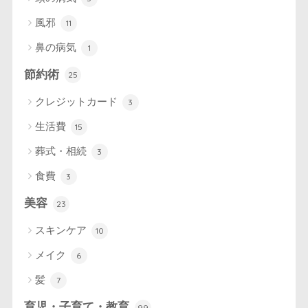
風邪
11
鼻の病気
1
節約術
25
クレジットカード
3
生活費
15
葬式・相続
3
食費
3
美容
23
スキンケア
10
メイク
6
髪
7
育児・子育て・教育
99