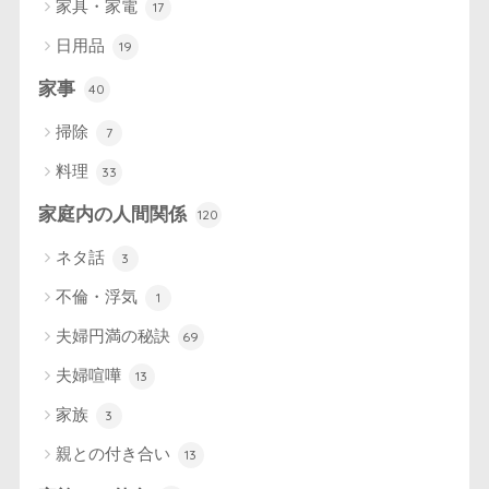
家具・家電
17
日用品
19
家事
40
掃除
7
料理
33
家庭内の人間関係
120
ネタ話
3
不倫・浮気
1
夫婦円満の秘訣
69
夫婦喧嘩
13
家族
3
親との付き合い
13