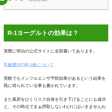
「飲むハーブ酢」が美味しいから毎日飲むのにオススメ！
る
]
健康効果もたっぷり
頭痛の種類・原因・対処法まとめ…セラピスト目線の解説
R-1ヨーグルトの効果は？
初めて献血に行ってみた!!粗品も貰えるしそこまで痛くも
ないし結構良さげ！人助けにもなるよ
実際に明治の公式サイトに全部書いてあります。
緑茶の効能が凄すぎる件…風邪予防やダイエットにもピッ
乳酸菌1073R-1株について
タリで最強の健康飲料だって知ってた？
実験でもインフルエンザ予防効果があるという結果を
【PR】葉酸サプリは妊活中の夫婦にオススメ！妊娠しや
既に得られている事も書かれています。
すい体作りが出来る
また風邪をひくリスク自体を引き下げることにも成功
と、その時点でまぁ摂取しないわけにはいきませんわ