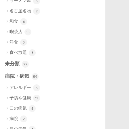
ラーメン屋
5
名古屋名物
2
和食
6
喫茶店
15
洋食
3
食べ放題
3
未分類
22
病院・病気
59
アレルギー
5
予防や健康
11
口の病気
5
病院
2
目の病気