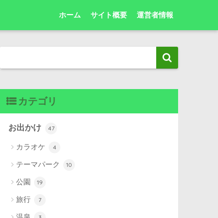
ホーム
サイト概要
運営者情報
カテゴリ
お出かけ
47
カラオケ
4
テーマパーク
10
公園
19
旅行
7
温泉
3