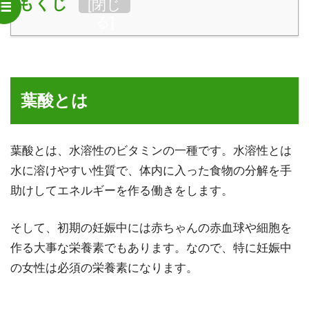
もくじ
[
閉じ
緑茶の効能が凄すぎる件…風邪予防やダイエットにもピッ
る
]
タリで最強の健康飲料だって知ってた？
タバコを禁煙して7年…何度も失敗して連休中に始めて成
功した体験談
葉酸とは
「飲むハーブ酢」が美味しいから毎日飲むのにオススメ！
健康効果もたっぷり
葉酸とは、水溶性のビタミンの一種です。水溶性とは
水に溶けやすい性質で、体内に入った食物の分解を手
脱臼の症状と対処まとめ…小さな子供でも起こりうるので
助けしてエネルギーを作る働きをします。
注意
そして、初期の妊娠中には赤ちゃんの赤血球や細胞を
初めて献血に行ってみた!!粗品も貰えるしそこまで痛くも
ないし結構良さげ！人助けにもなるよ
作る大事な栄養素でもあります。なので、特に妊娠中
の女性は必須の栄養素になります。