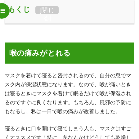
もくじ
[
閉じ
春からの紫外線対策まとめ…外を出歩くならUVカットの
る
]
服を着て日焼け防止しよう
男性向け日焼け止め「ニベアフォーメン」使ってみた感
想…肌が白い人は紫外線対策をした方が良い
喉の痛みがとれる
海やプール行く時はUVカットの上着があった方が良いぞ
って話…肌のケアしてなかったら30歳でもう肩に染みでき
マスクを着けて寝ると密封されるので、自分の息でマ
ちゃったよ
スク内が保湿状態になります。なので、喉が痛いとき
は寝るときにマスクを着けて眠るだけで喉が保湿され
温泉の効能と効果まとめ…美肌効果や冷え性効果を実感し
てハマりそうです
るのですぐに良くなります。もちろん、風邪の予防に
もなるし、私は一日で喉の痛みが改善しました。
オールインワンジェル「シミウス」を30代男性が使ってみ
た感想…色々な効果があるのは魅力
寝るときに口を開けて寝てしまう人も、マスクはすご
くオススメです！特に、冬なんかはどうしても乾燥し