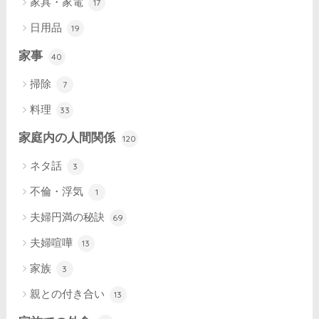
家具・家電
17
日用品
19
家事
40
掃除
7
料理
33
家庭内の人間関係
120
ネタ話
3
不倫・浮気
1
夫婦円満の秘訣
69
夫婦喧嘩
13
家族
3
親との付き合い
13