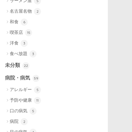
ラーメン屋
5
名古屋名物
2
和食
6
喫茶店
15
洋食
3
食べ放題
3
未分類
22
病院・病気
59
アレルギー
5
予防や健康
11
口の病気
5
病院
2
目の病気