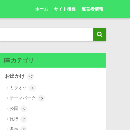
ホーム
サイト概要
運営者情報
カテゴリ
お出かけ
47
カラオケ
4
テーマパーク
10
公園
19
旅行
7
温泉
3