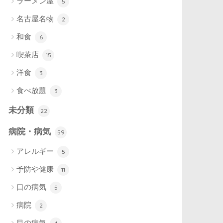
ラーメン屋
5
名古屋名物
2
和食
6
喫茶店
15
洋食
3
食べ放題
3
未分類
22
病院・病気
59
アレルギー
5
予防や健康
11
口の病気
5
病院
2
目の病気