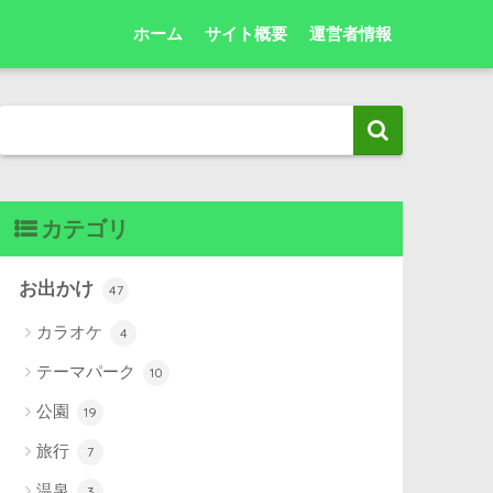
ホーム
サイト概要
運営者情報
カテゴリ
お出かけ
47
カラオケ
4
テーマパーク
10
公園
19
旅行
7
温泉
3