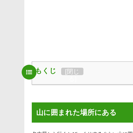
もくじ
[
閉じ
る
]
山に囲まれた場所にある