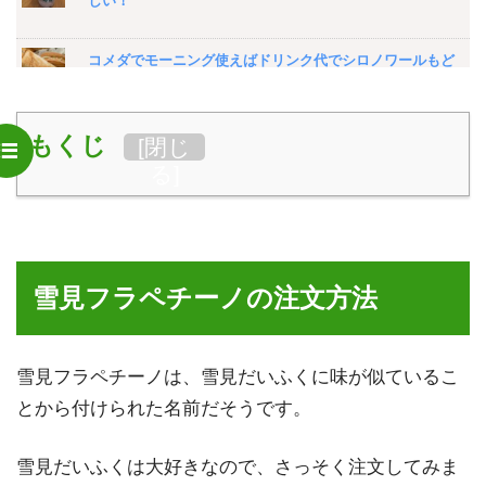
しい！
コメダでモーニング使えばドリンク代でシロノワールもど
き食べれる件
もくじ
[
閉じ
イオンの100円コーヒー店が便利な件…休憩・ブログ更新
スペースに
る
]
スタバの「コーヒー&クリームwithコーヒービッツ」を飲
んだ感想
雪見フラペチーノの注文方法
スターバックスのカスタマイズ裏メニュー「ゴディバフラ
ペチーノ」の注文方法と飲んでみた感想
雪見フラペチーノは、雪見だいふくに味が似ているこ
スタバで「ダブルチョコ抹茶クリームフラペチーノ」飲ん
とから付けられた名前だそうです。
でみた
雪見だいふくは大好きなので、さっそく注文してみま
スタバ「アップルキャラメルフラペチーノ」をカスタマイ