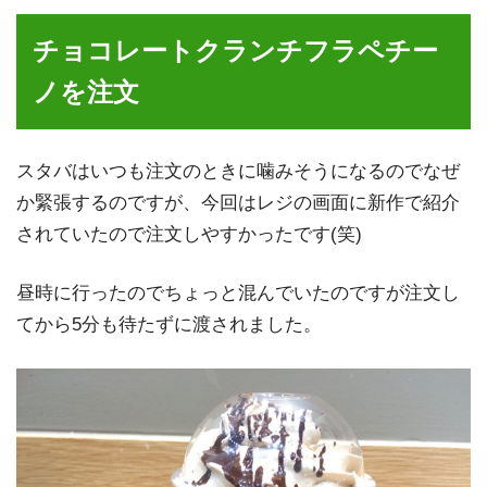
さくらブロッサム＆ストロベリーフラペチーノをスタバで
チョコレートクランチフラペチー
飲んだ感想
ノを注文
スタバ新作「チョコレートクランチフラペチーノ」の感想
スタバはいつも注文のときに噛みそうになるのでなぜ
スタバ裏メニュー「ちゃんみおスペシャル」の注文方法と
か緊張するのですが、今回はレジの画面に新作で紹介
飲んだ感想
されていたので注文しやすかったです(笑)
スタバの「コーヒー&クリームwithコーヒービッツ」を飲
昼時に行ったのでちょっと混んでいたのですが注文し
んだ感想
てから5分も待たずに渡されました。
スターバックスのカスタマイズ裏メニュー「ゴディバフラ
ペチーノ」の注文方法と飲んでみた感想