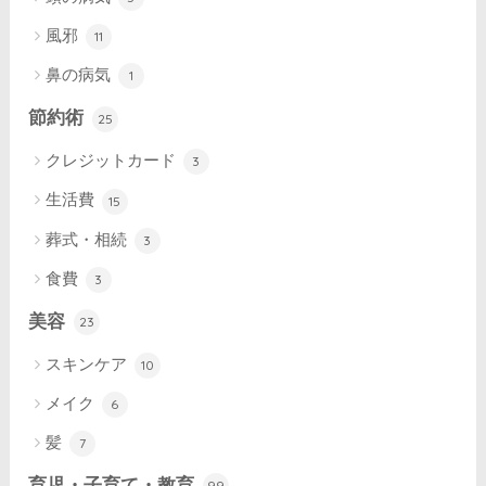
風邪
11
鼻の病気
1
節約術
25
クレジットカード
3
生活費
15
葬式・相続
3
食費
3
美容
23
スキンケア
10
メイク
6
髪
7
育児・子育て・教育
99