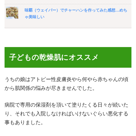
味覇（ウェイパー）でチャーハンを作ってみた感想…めち
ゃ美味しい
美容院でも使われるシャンプーとコンディショナー「ナノ
サプリ」を使ってみた感想…頭皮のフケとニキビに効果的
子どもの乾燥肌にオススメ
「THERMOS 真空断熱タンブラー」使ってみた感想と評
価…マジで氷溶けないのでBBQや酒を飲む時に便利よ
うちの娘はアトピー性皮膚炎やら何やら赤ちゃんの頃
から肌関係の悩みが尽きませんでした。
100均で買える！ゴールドやシルバー等のアクセサリーを
拭くだけで汚れが綺麗になる「金ピカ美人」が便利！
病院で専用の保湿剤を頂いて塗りたくる日々が続いた
り、それでも入院しなければいけないぐらい悪化する
事もありました。
「コイズミ MONSTERドライヤー」使ってみた感想…風量
が強く温度が低くて髪の毛がサラサラになるからオススメ