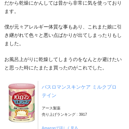
だから乾燥にかんしては昔から非常に気を使っており
ます。
ネコマンジュウのスマホクリーナーの感想…指紋汚れが気
になる人へ
僕が元々アレルギー体質な事もあり、これまた娘に引
き継がれて色々と悪い点ばかりが出てしまったりもし
ビビラボの「人型寝袋 ニュータイプ着る毛布」を購入して
ました。
着てみた感想…全身覆えるのはマジで暖かいぞ!!【寒がり
にはオススメ】
お風呂上がりに乾燥してしまうのをなんとか避けたい
と思った時にたまたま買ったのがこれでした。
バスロマンスキンケア ミルクプロ
テイン
アース製薬
売り上げランキング : 3917
Amazonで詳しく見る