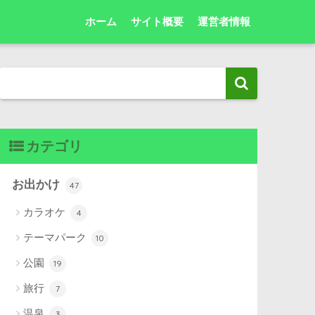
ホーム
サイト概要
運営者情報
カテゴリ
お出かけ
47
カラオケ
4
テーマパーク
10
公園
19
旅行
7
温泉
3