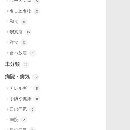
ラーメン屋
5
名古屋名物
2
和食
6
喫茶店
15
洋食
3
食べ放題
3
未分類
22
病院・病気
59
アレルギー
5
予防や健康
11
口の病気
5
病院
2
目の病気