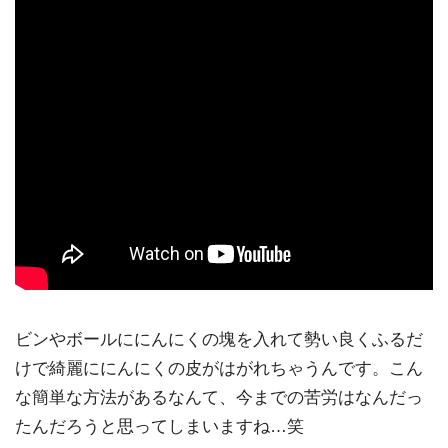
夏バテ防止や疲労回復に効果的！「レモンのはちみつ漬
け」のレシピ
ノンオイルでヘルシーに食べられる「切り干し大根の煮
物」のレシピ
夜食やおつまみにオススメ！糖質制限ダイエットレシピ
「新玉ねぎとささみの梅肉サラダ」
ビンやボールににんにくの塊を入れて勢い良くふるだ
けで綺麗ににんにくの皮がはがれちゃうんです。こん
な簡単な方法があるなんて、今までの苦労はなんだっ
たんだろうと思ってしまいますね…笑