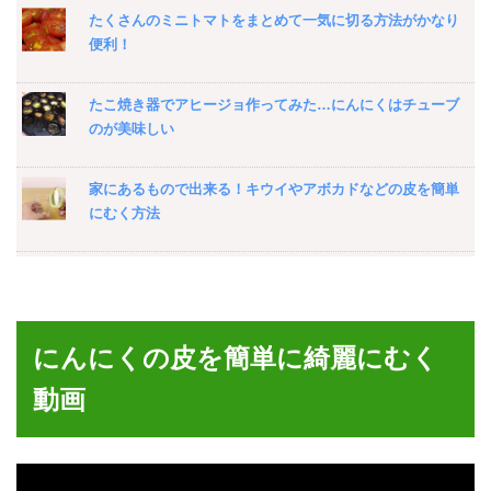
たくさんのミニトマトをまとめて一気に切る方法がかなり
便利！
たこ焼き器でアヒージョ作ってみた…にんにくはチューブ
のが美味しい
家にあるもので出来る！キウイやアボカドなどの皮を簡単
にむく方法
家で簡単に出来る！ぬるい缶ジュースを2分で冷やす方法
にんにくの皮を簡単に綺麗にむく
キャラ弁を短時間で簡単に作れる「パンダおにぎりセッ
ト」がすごく便利なのでオススメ！
動画
バニラシロップでミロフラペチーノもどきが家でも簡単に
作れた件…普通に美味しいのでミキサーがある人は是非