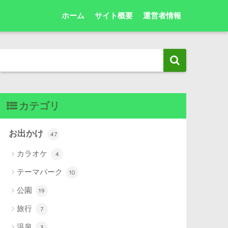
ホーム
サイト概要
運営者情報
カテゴリ
お出かけ
47
カラオケ
4
テーマパーク
10
公園
19
旅行
7
温泉
3