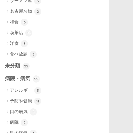
ラーメン屋
5
名古屋名物
2
和食
6
喫茶店
15
洋食
3
食べ放題
3
未分類
22
病院・病気
59
アレルギー
5
予防や健康
11
口の病気
5
病院
2
目の病気